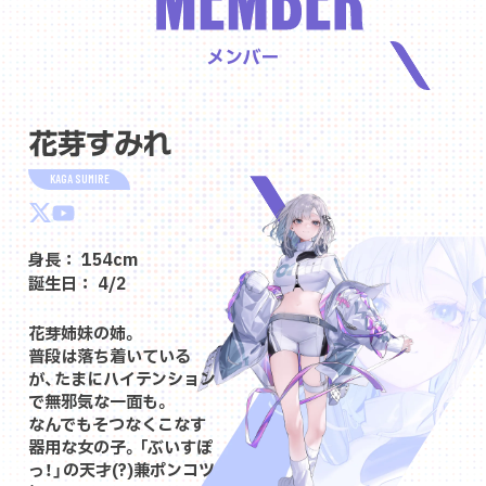
メンバー
KAGA SUMIRE
身長： 154cm
誕生日： 4/2
花芽姉妹の姉。
普段は落ち着いている
が、たまにハイテンション
で無邪気な一面も。
なんでもそつなくこなす
器用な女の子。「ぶいすぽ
っ！」の天才(?)兼ポンコツ