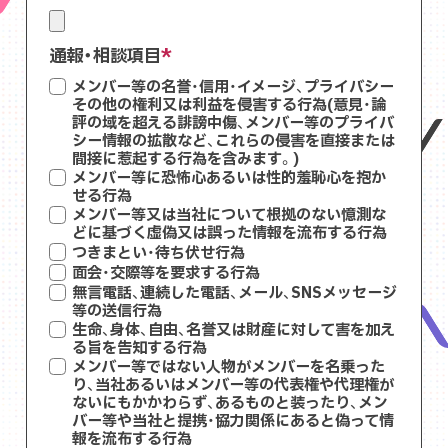
通報・相談項目
メンバー等の名誉・信用・イメージ、プライバシー
その他の権利又は利益を侵害する行為(意見・論
評の域を超える誹謗中傷、メンバー等のプライバ
シー情報の拡散など、これらの侵害を直接または
間接に惹起する行為を含みます。)
メンバー等に恐怖心あるいは性的羞恥心を抱か
せる行為
メンバー等又は当社について根拠のない憶測な
どに基づく虚偽又は誤った情報を流布する行為
つきまとい・待ち伏せ行為
面会・交際等を要求する行為
無言電話、連続した電話、メール、SNSメッセージ
等の送信行為
生命、身体、自由、名誉又は財産に対して害を加え
る旨を告知する行為
メンバー等ではない人物がメンバーを名乗った
り、当社あるいはメンバー等の代表権や代理権が
ないにもかかわらず、あるものと装ったり、メン
バー等や当社と提携・協力関係にあると偽って情
報を流布する行為